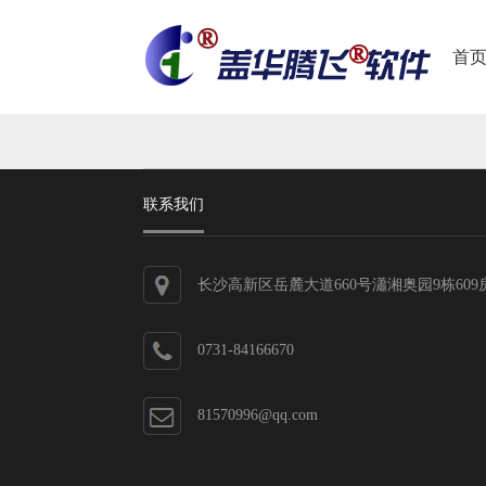
首
联系我们
长沙高新区岳麓大道660号瀟湘奥园9栋609
0731-84166670
81570996@qq.com