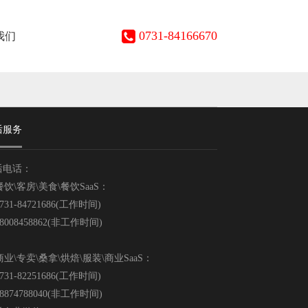
0731-84166670
我们
后服务
后电话：
\客房\美食\餐饮SaaS：
31-84721686(工作时间)
008458862(非工作时间)
\专卖\桑拿\烘焙\服装\商业SaaS：
31-82251686(工作时间)
874788040(非工作时间)