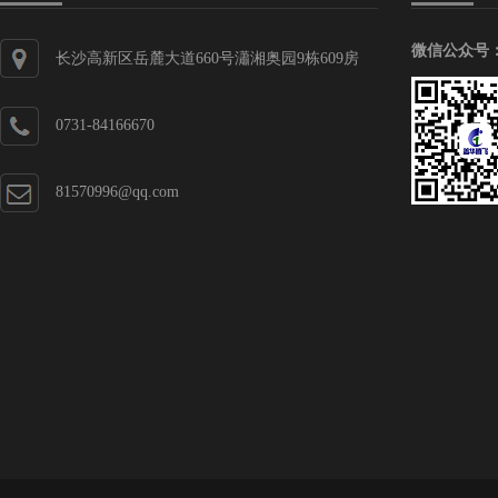
微信公众号
长沙高新区岳麓大道660号瀟湘奥园9栋609房
0731-84166670
81570996@qq.com