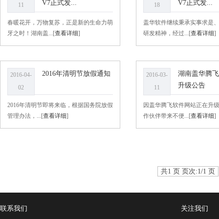
V7正式发...
V7正式发...
11
18
春暖花开，万物复苏，正是新的生命力萌
盖华软件继续秉承实事求是
牙之时！湖南盖...[
查看详细
]
研发精神，经过...[
查看详细
]
2016年清明节放假通知
湖南盖华腾飞
2016-04-
2016-03-
升级公告
02
11
2016年清明节即将来临，根据国务院放假
因盖华腾飞软件网站正在升
管理办法，...[
查看详细
]
作伙伴带来不便...[
查看详细
]
共1 页 页次:1/1 页
联系我们
关注我们